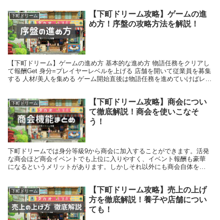
【下町ドリーム攻略】ゲームの進
下町ドリーム
め方！序盤の攻略方法を解説！
【下町ドリーム】ゲームの進め方 基本的な進め方 物語任務をクリアし
て報酬Get 身分=プレイヤーレベルを上げる 店舗を開いて従業員を募集
する 人材/美人を集める ゲーム開始直後は物語任務を進めていけばレベ
ル9くらいまでは比較的すぐに到達する...
【下町ドリーム攻略】商会につい
下町ドリーム
て徹底解説！商会を使いこなそ
う！
下町ドリームでは身分等級9から商会に加入することができます。活発
な商会ほど商会イベントでも上位に入りやすく、イベント報酬も豪華
になるというメリットがあります。しかしそれ以外にも商会自体を使
いこなすことで得られるメリットは多いのでぜひ参考にし...
【下町ドリーム攻略】売上の上げ
下町ドリーム
方を徹底解説！養子や店舗につい
ても！