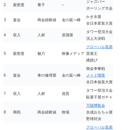
ジャズバー
2
親密度
養子
–
ボーリング大会
かき氷屋
3
宴会
商会経験値
金の延べ棒
全日本変装大賞
タワー登頂大会
4
収入
人材
居酒屋
頂上大決戦
グローバル貿易
5
親密度
魅力
映像メディア
質屋王
縄跳び
商会争奪戦
6
宴会
車の修理屋
金の延べ棒
メイド喫茶
全日本仮装大賞
タワー登頂大会
7
収入
人材
資質
駄菓子屋ガチャ
万国博覧会
8
商戦
商会経験値
牧場
合成おもちゃ屋
野球対決
グローバル貿易