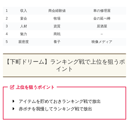
1
収入
商会経験値
車の修理屋
2
宴会
牧場
金の延べ棒
3
人材
資質
居酒屋
4
魅力
商戦
–
5
親密度
養子
映像メディア
【下町ドリーム】ランキング戦で上位を狙うポ
イント
上位を狙うポイント
アイテムを貯めておきランキング戦で放出
赤ポチを我慢してランキング戦で放出