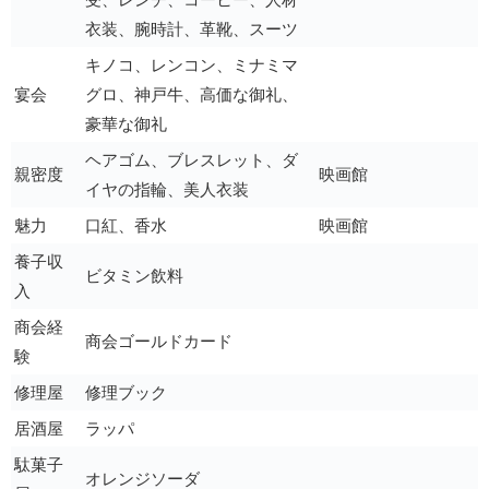
衣装、腕時計、革靴、スーツ
キノコ、レンコン、ミナミマ
宴会
グロ、神戸牛、高価な御礼、
豪華な御礼
ヘアゴム、ブレスレット、ダ
親密度
映画館
イヤの指輪、美人衣装
魅力
口紅、香水
映画館
養子収
ビタミン飲料
入
商会経
商会ゴールドカード
験
修理屋
修理ブック
居酒屋
ラッパ
駄菓子
オレンジソーダ