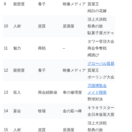
9
親密度
養子
映像メディア
質屋王
純白の花嫁
頂上大決戦
10
人材
資質
居酒屋
祭典の旅
駄菓子屋ガチャ
タワー登頂大会
11
魅力
商戦
–
商会争奪戦
縄跳び
グローバル貿易
12
親密度
養子
映像メディア
質屋王
ボーリング大会
万国博覧会
13
収入
商会経験値
車の修理屋
メイド喫茶
野球対決
キラキラスター
14
宴会
牧場
金の延べ棒
全日本仮装大賞
頂上大決戦
15
人材
資質
居酒屋
祭典の旅