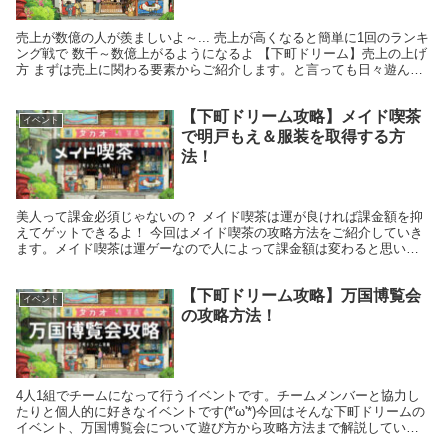
売上が数億の人が羨ましいよ～... 売上が高くなると簡単に1回のランキ
ング戦で 数千～数億上がるようになるよ 【下町ドリーム】売上の上げ
方 まずは売上に関わる要素からご紹介します。と言っても日々遊んで
いるだけで勝手に上がっていくくらいほぼ全...
【下町ドリーム攻略】メイド喫茶
イベント
で明戸もえ＆服装を取得する方
法！
美人って課金必須じゃないの？ メイド喫茶は運が良ければ課金額を抑
えてゲットできるよ！ 今回はメイド喫茶の攻略方法をご紹介していき
ます。メイド喫茶は運ゲーなので人によって課金額は変わると思いま
すが、検証した結果から大体の目安をお伝えしていこう...
【下町ドリーム攻略】万国博覧会
イベント
の攻略方法！
4人1組でチームになって行うイベントです。チームメンバーと協力し
たりと個人的に好きなイベントです(*'ω'*)今回はそんな下町ドリームの
イベント、万国博覧会について遊び方から攻略方法まで解説していき
ます！ 【下町ドリーム攻略】万国博覧会の概...