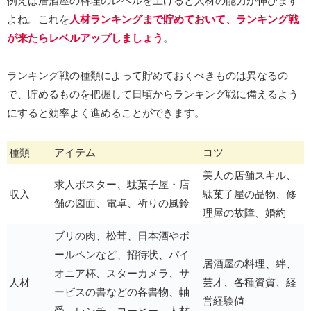
例えば居酒屋の料理のレベルを上げると人材の能力が伸びます
よね。これを
人材ランキングまで貯めておいて、ランキング戦
が来たらレベルアップしましょう
。
ランキング戦の種類によって貯めておくべきものは異なるの
で、貯めるものを把握して日頃からランキング戦に備えるよう
にすると効率よく進めることができます。
種類
アイテム
コツ
美人の店舗スキル、
求人ポスター、駄菓子屋・店
収入
駄菓子屋の品物、修
舗の図面、電卓、祈りの風鈴
理屋の故障、婚約
ブリの肉、松茸、日本酒やボ
ールペンなど、招待状、パイ
居酒屋の料理、絆、
オニア杯、スターカメラ、サ
人材
芸才、各種資質、経
ービスの書などの各書物、軸
営経験値
受、レンチ、コーヒー、人材