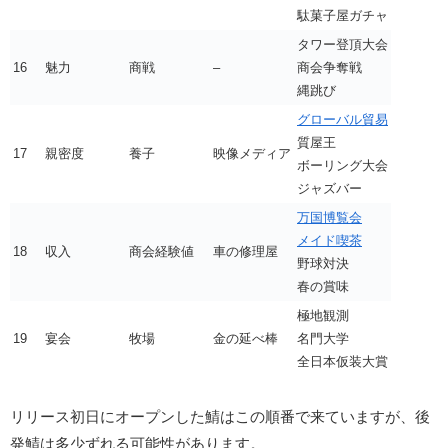
駄菓子屋ガチャ
タワー登頂大会
16
魅力
商戦
–
商会争奪戦
縄跳び
グローバル貿易
質屋王
17
親密度
養子
映像メディア
ボーリング大会
ジャズバー
万国博覧会
メイド喫茶
18
収入
商会経験値
車の修理屋
野球対決
春の賞味
極地観測
19
宴会
牧場
金の延べ棒
名門大学
全日本仮装大賞
リリース初日にオープンした鯖はこの順番で来ていますが、後
発鯖は多少ずれる可能性があります。